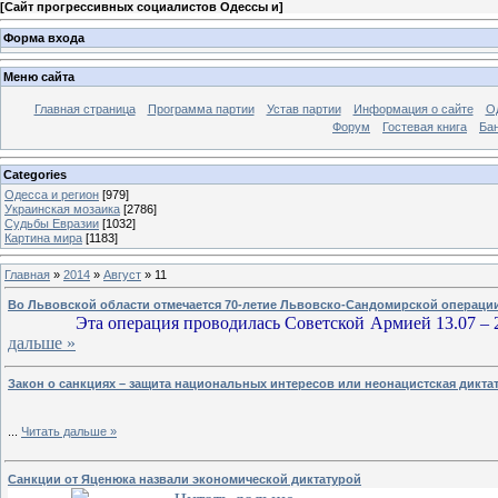
[
Сайт прогрессивных социалистов Одессы и
]
Форма входа
Меню сайта
Главная страница
Программа партии
Устав партии
Информация о сайте
О
Форум
Гостевая книга
Ба
Categories
Одесса и регион
[979]
Украинская мозаика
[2786]
Судьбы Евразии
[1032]
Картина мира
[1183]
Главная
»
2014
»
Август
»
11
Во Львовской области отмечается 70-летие Львовско-Сандомирской операци
Эта операция проводилась Советской Армией 13.07 – 2
дальше »
Закон о санкциях – защита национальных интересов или неонацистская дикт
...
Читать дальше »
Санкции от Яценюка назвали экономической диктатурой