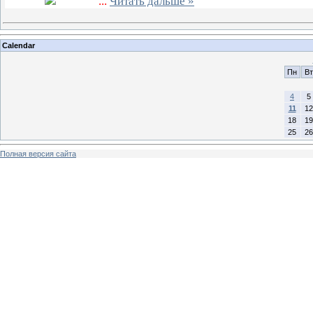
...
Читать дальше »
Calendar
Пн
Вт
4
5
11
12
18
19
25
26
Полная версия сайта