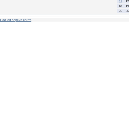
11
12
18
19
25
26
Полная версия сайта