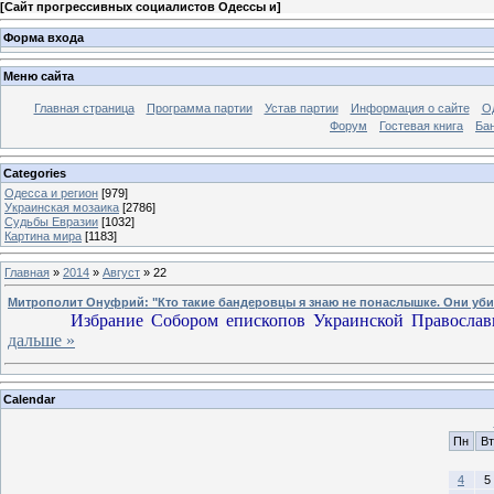
[
Сайт прогрессивных социалистов Одессы и
]
Форма входа
Меню сайта
Главная страница
Программа партии
Устав партии
Информация о сайте
О
Форум
Гостевая книга
Ба
Categories
Одесса и регион
[979]
Украинская мозаика
[2786]
Судьбы Евразии
[1032]
Картина мира
[1183]
Главная
»
2014
»
Август
»
22
Митрополит Онуфрий: "Кто такие бандеровцы я знаю не понаслышке. Они уб
Избрание Собором епископов Украинской Правосла
дальше »
Calendar
Пн
Вт
4
5